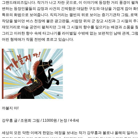
그랜드래피즈입니다. 작가가 나고 자란 곳으로, 이 이야기에 등장한 거리 풍경이 펼
변하는 등장인물들의 감정과 사건의 긴박함은 대담한 구도와 대상을 가깝게 잡아 화
특유의 화법으로 보여줍니다. 킥킥거리는 캘빈의 뒤로 보이는 증기기관차 그림, 로맥스
작당을 벌이던 버스 천장에 붙은 광고판들, 서랍장 위의 군 장교 사진과 그 시절의 주
재밋거리로 마술 공연이 펼쳐지던 그 때 그 시절의 향수를 일으키는 배경과 소품을 
그리고 이러한 향수 속에 타고나기를 라이벌일 수밖에 없는 보편적인 남매 관계, 그
어린 형제애가 작품 전반에 흐르고 있습니다.
까불지 마!
강무홍 글 / 조원희 그림 / 11000원 / 논장 / 4-8세
세상의 모든 약한 이에게 한없는 애정을 보내는 작가 강무홍과 볼로냐 올해의 일러