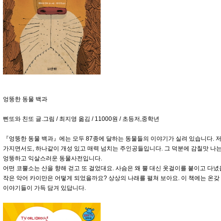
엉뚱한 동물 백과
삔또와 친또 글.그림 / 최지영 옮김 / 11000원 / 초등저,중학년
『엉뚱한 동물 백과』에는 모두 87종에 달하는 동물들의 이야기가 실려 있습니다. 
가지면서도, 하나같이 개성 있고 매력 넘치는 주인공들입니다. 그 덕분에 감칠맛 나
엉뚱하고 익살스러운 동물사전입니다.
어떤 코뿔소는 산을 향해 걷고 또 걸었대요. 사슴은 왜 뿔 대신 옷걸이를 붙이고 다
작은 악어 카이만은 어떻게 되었을까요? 상상의 나래를 펼쳐 보아요. 이 책에는 온
이야기들이 가득 담겨 있답니다.