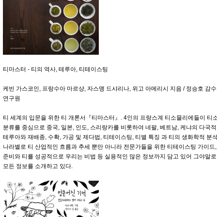
티마스터 - 티의 역사, 테루아, 티테이스팅
케빈 가스코인, 프랑수아 마르샹, 자스맹 드샤리나, 위고 아메리시 지음 / 정승호 감수 /
연구원
티 세계의 입문을 위한 티 개론서『티마스터』. 4인의 프랑스계 티소믈리에들이 티
분류를 중심으로 중국, 일본, 인도, 스리랑카를 비롯하여 네팔, 베트남, 케냐의 다국적
테루아와 재배종, 수확, 가공 및 제다법, 티테이스팅, 티별 특징 과 티의 생화학적 분석
나라별로 티 산업적인 흐름과 추세 뿐만 아니라 전문가들을 위한 티테이스팅 가이드,
준비와 티를 성공적으로 우리는 비법 등 실용적인 많은 정보까지 담고 있어 그야말로
모든 정보를 소개하고 있다.