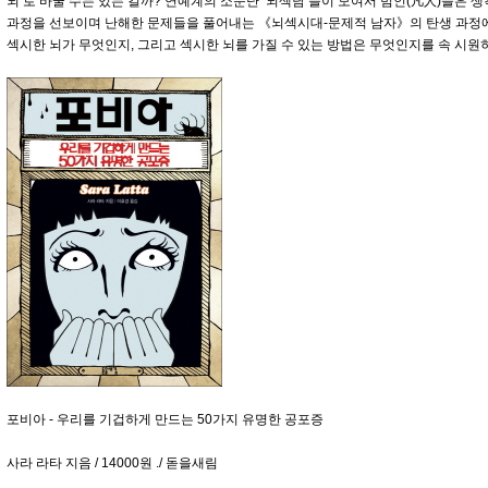
뇌’로 바꿀 수는 있는 걸까? 연예계의 소문난 ‘뇌섹남’들이 모여서 범인(凡人)들은 
과정을 선보이며 난해한 문제들을 풀어내는 《뇌섹시대-문제적 남자》의 탄생 과정에
섹시한 뇌가 무엇인지, 그리고 섹시한 뇌를 가질 수 있는 방법은 무엇인지를 속 시원
포비아 - 우리를 기겁하게 만드는 50가지 유명한 공포증
사라 라타 지음 / 14000원 ./ 돋을새림