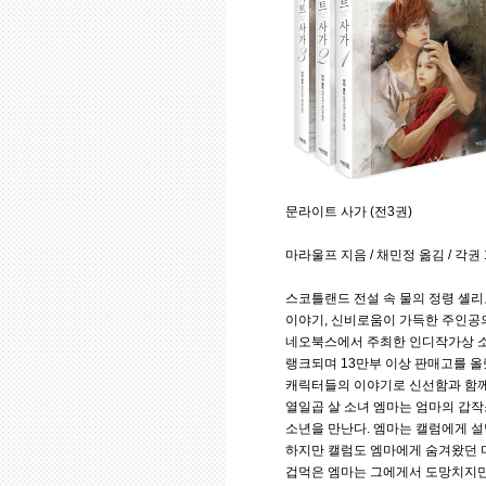
문라이트 사가 (전3권)
마라울프 지음 / 채민정 옮김 / 각권 
스코틀랜드 전설 속 물의 정령 셸리
이야기, 신비로움이 가득한 주인공의
네오북스에서 주최한 인디작가상 소
랭크되며 13만부 이상 판매고를 올
캐릭터들의 이야기로 신선함과 함께
열일곱 살 소녀 엠마는 엄마의 갑작
소년을 만난다. 엠마는 캘럼에게 설
하지만 캘럼도 엠마에게 숨겨왔던 
겁먹은 엠마는 그에게서 도망치지만