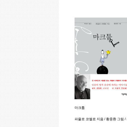
마크툽
파울로 코엘료 지음 / 황중환 그림 / 