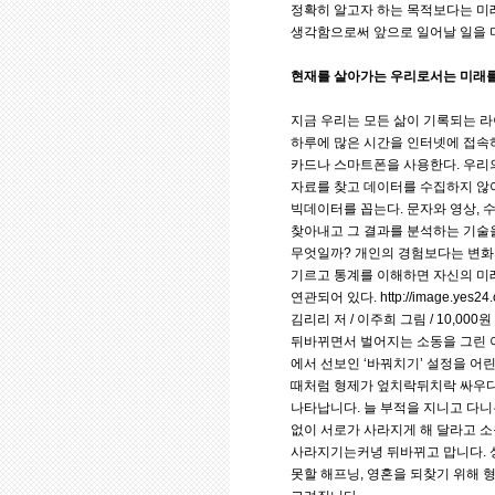
정확히 알고자 하는 목적보다는 미
생각함으로써 앞으로 일어날 일을 
현재를 살아가는 우리로서는 미래를
지금 우리는 모든 삶이 기록되는 라이프
하루에 많은 시간을 인터넷에 접속하
카드나 스마트폰을 사용한다. 우리의 
자료를 찾고 데이터를 수집하지 않
빅데이터를 꼽는다. 문자와 영상, 
찾아내고 그 결과를 분석하는 기술
무엇일까? 개인의 경험보다는 변화의
기르고 통계를 이해하면 자신의 미
연관되어 있다. http://image.yes2
김리리 저 / 이주희 그림 / 10,0
뒤바뀌면서 벌어지는 소동을 그린 
에서 선보인 ‘바꿔치기’ 설정을 어
때처럼 형제가 엎치락뒤치락 싸우다 
나타납니다. 늘 부적을 지니고 다니
없이 서로가 사라지게 해 달라고 소
사라지기는커녕 뒤바뀌고 맙니다. 
못할 해프닝, 영혼을 되찾기 위해