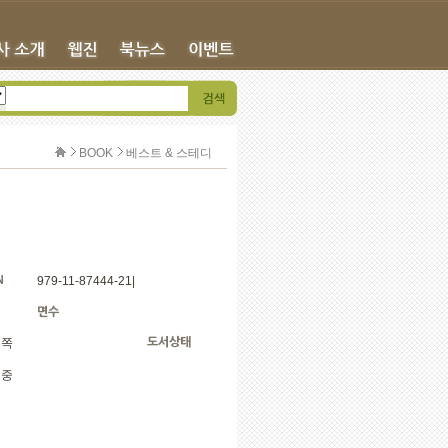
BOOK
베스트 & 스테디
N
979-11-87444-21|
면수
 쪽
도서상태
매중