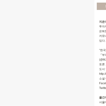
지은
투자
은퇴한
커뮤니
있다.
“한국
『부의
(@M
토론 포
도서 웹
http:
소셜 미
Face
Twit
옮긴
서울