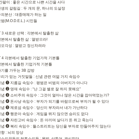
시간팔이 : 좋은 시간으로 나쁜 시간을 사다
 인생의 갈림길 : 두 개의 문, 하나의 도살장
 주의분산 : 대중매체가 하는 일
모범(M.O.D.E.L.) 시민들
T 3 새로운 선택 : 각본에서 탈출한 삶
 각본에서 탈출한 삶 : 열받으라!
 대오각성 : 열받고 정신차려라
T 4 각본에서 탈출한 기업가적 기본틀
 각본에서 탈출한 기업가적 기본틀
 자기를 가두는 3B 감방
 우리가 믿는 거짓말들 : 신념 관련 여덟 가지 속임수
 신념 ➊ 지름길 속임수 : 평범은 비범의 아버지가 아니다
 신념 ➋ 영재 속임수 : “난 그걸 별로 잘 하지 못해요”
 신념 ➌ 소비주의 속임수 : 그것이 얼마나 많은 시간을 잡아먹었는가?
 신념 ➍ 돈사냥 속임수 : 부자가 되기를 바람으로써 부자가 될 수 있다
 신념 ➎ 제로섬 속임수 : 당신이 부자라서 내가 가난하다
 신념 ➏ 행운아 속임수 : 게임을 뛰지 않으면 승리도 없다
 신념 ➐ 자린고비 속임수 : 돈 아끼며 살다가 돈 쥐고 죽는다
 신념 ➑ 복리 속임수 : 월스트리트는 당신을 부자로 만들어주지 않는다
 편향 : 뇌의 망상
 헛소리꾼들의 허튼소리들 : 목발, 상투어, 광신집단