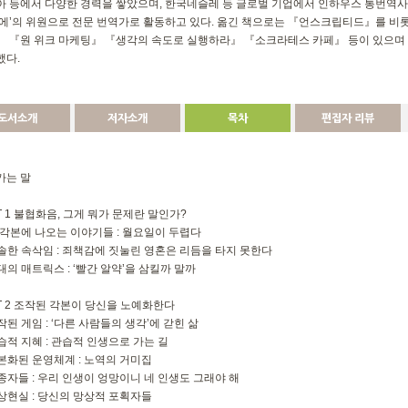
아 등에서 다양한 경력을 쌓았으며, 한국네슬레 등 글로벌 기업에서 인하우스 통번역사
이에’의 위원으로 전문 번역가로 활동하고 있다. 옮긴 책으로는 『언스크립티드』를 비
』 『원 위크 마케팅』 『생각의 속도로 실행하라』 『소크라테스 카페』 등이 있으
했다.
도서소개
저자소개
목차
편집자 리뷰
가는 말
T 1 불협화음, 그게 뭐가 문제란 말인가?
그 각본에 나오는 이야기들 : 월요일이 두렵다
경솔한 속삭임 : 죄책감에 짓눌린 영혼은 리듬을 타지 못한다
현대의 매트릭스 : ‘빨간 알약’을 삼킬까 말까
T 2 조작된 각본이 당신을 노예화한다
조작된 게임 : ‘다른 사람들의 생각’에 갇힌 삶
관습적 지혜 : 관습적 인생으로 가는 길
각본화된 운영체계 : 노역의 거미집
파종자들 : 우리 인생이 엉망이니 네 인생도 그래야 해
가상현실 : 당신의 망상적 포획자들