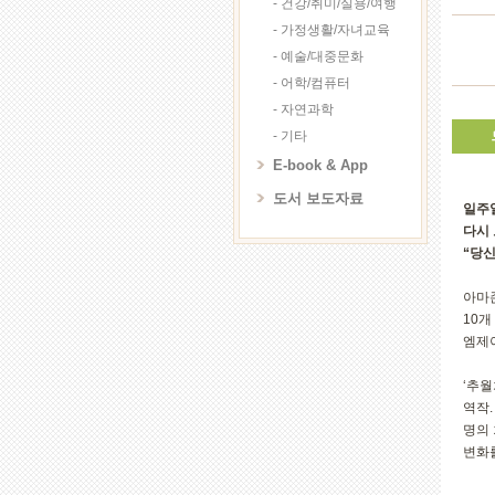
- 건강/취미/실용/여행
- 가정생활/자녀교육
- 예술/대중문화
- 어학/컴퓨터
- 자연과학
- 기타
E-book & App
도서 보도자료
일주
다시 
“당
아마존
10
엠제이
‘추
역작.
명의 
변화를