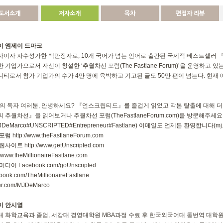
도서소개
저자소개
목차
편집자 리뷰
이 엠제이 드마코
자이자 자수성가한 백만장자로, 10개 국어가 넘는 언어로 출간된 국제적 베스트셀러 
 기업가으로서 자신이 창설한 ‘추월차선 포럼(The Fastlane Forum)’을 운영하고 
티로서 참가 기업가의 수가 4만 명에 육박하고 기고된 글도 50만 편이 넘는다. 현
의 독자 여러분, 안녕하세요? 『언스크립티드』를 즐겁게 읽었고 각본 탈출에 대해 더 
 추월차선』을 읽어보거나 추월차선 포럼(TheFastlaneForum.com)을 방문해주세
JDeMarco#UNSCRIPTED#Entrepreneur#Fastlane) 이메일도 언제든 환영합니다(
mj
럼 http://www.theFastlaneForum.com
사이트 http://www.getUnscripted.com
//www.theMillionaireFastlane.com
디어 Facebook.com/goUnscripted
book.com/TheMillionaireFastlane
ter.com/MJDeMarco
이 안시열
대 화학교육과 졸업, 서강대 경영대학원 MBA과정 수료 후 한국외국어대 통번역 대학원