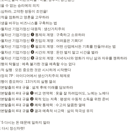
 꺾을 수 없는 승리에의 의지
 조심하라, 고약한 쌍둥이 조언을!
 목적을 점화하고 영혼을 고무하라
 인생을 바꾸는 비즈니스를 구축하는 법
 추월차선 기업가정신 대원칙 : 생산가치주의
 추월차선 기업가정신 ➊ 통제의 계명 : 구축하고 소유하라
 추월차선 기업가정신 ➋ 진입의 계명 : 어려움은 기회다!
 추월차선 기업가정신 ➌ 필요의 계명 : 어떤 산업에서든 기회를 만들어내는 법
 추월차선 기업가정신 ➍ 시간의 계명 : 돈만 벌지 말고 시간을 벌라
 추월차선 기업가정신 ➎ 규모의 계명 : 저녁식사와 영화가 아닌 삶과 자유를 쟁취하라
 실행의 탁월성 : 예측 불가한 것을 예측할 수는 없다
 동적 실행 : 모든 중요한 것은 시시하게 시작했다
 과정의 7P : 아이디어에서 생산가치주의 체제로
 실행이 중요하다 : 13가지의 실행 열쇠
 각본탈출의 4대 규율 : 설계 후에 미래를 담보하라
 각본탈출의 4대 규율 ➊ 비교 면역력 : 옷을 잘 차려입어도, 노예는 노예다
 각본탈출의 4대 규율 ➋ 목적 있는 저축 : 평생의 수동적 소득을 위한 준비
 각본탈출의 4대 규율 ➌ 쾌락 통제력 : 수고의 달콤한 열매
 각본탈출의 4대 규율 ➍ 결과 예측적 사고력 : 삶의 적극성 유지
T 5 다시는 돈 때문에 일하지 말라
 또 다시 정신차렷!