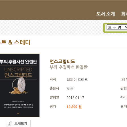
트 & 스테디
언스크립티드
부의 추월차선 완결판
저자
엠제이 드마코
ISB
출판사
토트
판형
496
발행일
2018.01.17
판
정가
19,800 원