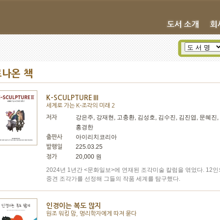
나온 책
K-SCULPTUREⅢ
세계로 가는 K-조각의 미래 2
강은주, 강재현, 고충환, 김성호, 김수진, 김진엽, 문혜진,
저자
홍경한
아이리치코리아
출판사
225.03.25
발행일
20,000 원
정가
2024년 1년간 <문화일보>에 연재된 조각미술 칼럼을 엮었다. 12
중견 조각가를 선정해 그들의 작품 세계를 탐구했다.
인경이는 복도 많지
원조 워킹 맘, 명리학자에게 따져 묻다