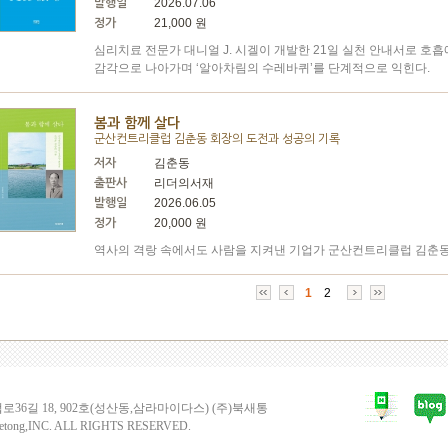
2026.07.06
발행일
21,000 원
정가
심리치료 전문가 대니얼 J. 시겔이 개발한 21일 실천 안내서로 호흡
감각으로 나아가며 ‘알아차림의 수레바퀴’를 단계적으로 익힌다.
봄과 함께 살다
군산컨트리클럽 김춘동 회장의 도전과 성공의 기록
김춘동
저자
리더의서재
출판사
2026.06.05
발행일
20,000 원
정가
역사의 격랑 속에서도 사람을 지켜낸 기업가 군산컨트리클럽 김춘동 
1
2
6길 18, 902호(성산동,삼라마이다스) (주)북새통
etong,INC. ALL RIGHTS RESERVED.