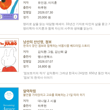
유인경, 이지훈
저자
하루헌
출판사
2026.07.30
발행일
20,000 원
정가
명리로 삶을 읽는 대담형 에세이. 33년간 기자로 타인의 삶을 묻고
명리학자 이지훈과 함께 자신의 사주와 생애를 읽는다.
남산의 산신령, 점보
한국사 장인 점보와 함께하는 비몽사몽 베드타임 스토리
김익환 그림, 김난희 글
저자
땡스앤북스
출판사
2026.07.07
발행일
16,800 원
정가
‘점보토끼의 작가’ 김익환이 그려낸 한국사 24장면. 650년 동안 
‘점보’의 한국사 이야기
알아차림
불안을 가라앉히고 고요를 회복하는 21일 따라 하기
대니얼 J. 시겔
저자
하루헌
출판사