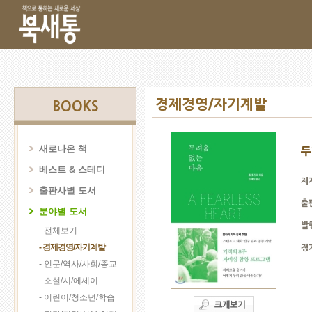
경제경영/자기계발
BOOKS
새로나온 책
두
베스트 & 스테디
저
출판사별 도서
출
분야별 도서
발
- 전체보기
- 경제경영/자기계발
정
- 인문/역사/사회/종교
- 소설/시/에세이
- 어린이/청소년/학습