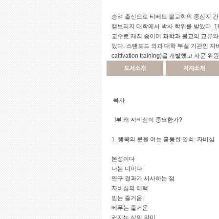
승려 출신으로 티베트 불교학의 중심지 간
캠브리지 대학에서 박사 학위를 받았다. 1
교수로 재직 중이며 과학과 불교의 교류와 협력을
있다. 스탠포드 의과 대학 부설 기관인 자비심
caltivation training)을 개발했
도서소개
저자소개
목차
Ι부 왜 자비심이 중요한가?
1. 행복의 문을 여는 훌륭한 열쇠: 자비심
본성이다
나는 너이다
연구 결과가 시사하는 점
자비심의 혜택
받는 즐거움
베푸는 즐거운
커지는 삶의 의미