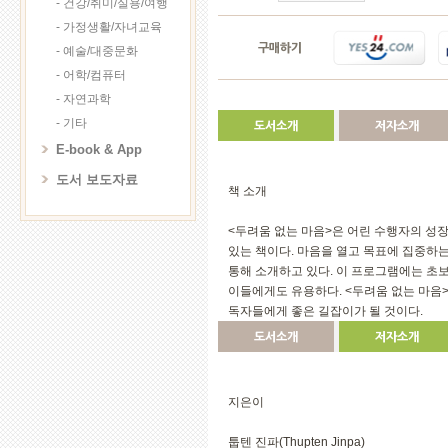
- 건강/취미/실용/여행
- 가정생활/자녀교육
구매하기
- 예술/대중문화
- 어학/컴퓨터
- 자연과학
- 기타
도서소개
저자소개
E-book & App
도서 보도자료
책 소개
<두려움 없는 마음>은 어린 수행자의 성
있는 책이다. 마음을 열고 목표에 집중하
통해 소개하고 있다. 이 프로그램에는 초
이들에게도 유용하다. <두려움 없는 마음>
독자들에게 좋은 길잡이가 될 것이다.
도서소개
저자소개
지은이
툽텐 진파(Thupten Jinpa)