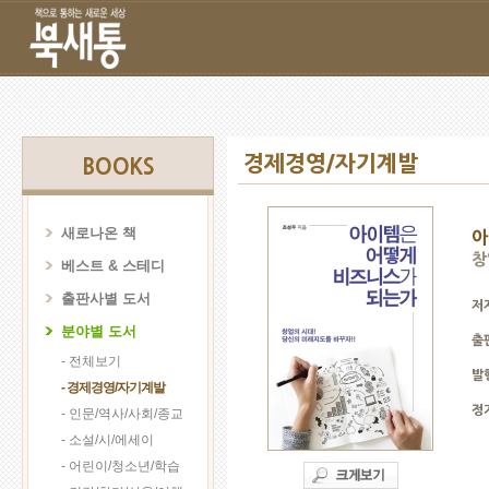
경제경영/자기계발
BOOKS
새로나온 책
아
창
베스트 & 스테디
출판사별 도서
저
분야별 도서
출
- 전체보기
발
- 경제경영/자기계발
정
- 인문/역사/사회/종교
- 소설/시/에세이
- 어린이/청소년/학습