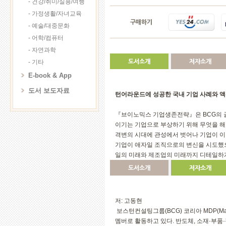
- 건강/취미/실용/여행
- 가정생활/자녀교육
구매하기
- 예술/대중문화
- 어학/컴퓨터
- 자연과학
- 기타
도서소개
저자소개
E-book & App
도서 보도자료
턴어라운드에 성공한 국내 기업 사례와 액
『브이노믹스 기업생존전략』은 BCG의 글
이기는 기업으로 부상하기 위해 무엇을 해야
격변의 시대에 관성에서 벗어나 기업이 이
기업이 애자일 조직으로의 변신을 시도했으
일의 미래와 제조업의 미래까지 디테일하
도서소개
저자소개
저: 고동현
보스턴컨설팅그룹(BCG) 코리아 MDP(Manag
멤버로 활동하고 있다. 반도체, 소재·부품·