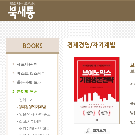
경제경영/자기계발
BOOKS
새로나온 책
브
보
베스트 & 스테디
출판사별 도서
저
분야별 도서
- 전체보기
출
- 경제경영/자기계발
발
- 인문/역사/사회/종교
- 소설/시/에세이
정
- 어린이/청소년/학습